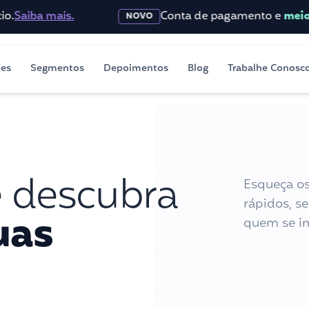
ba mais.
Conta de pagamento e
meios de 
NOVO
ões
Segmentos
Depoimentos
Blog
Trabalhe Conosc
e descubra
Esqueça os
rápidos, s
uas
quem se im