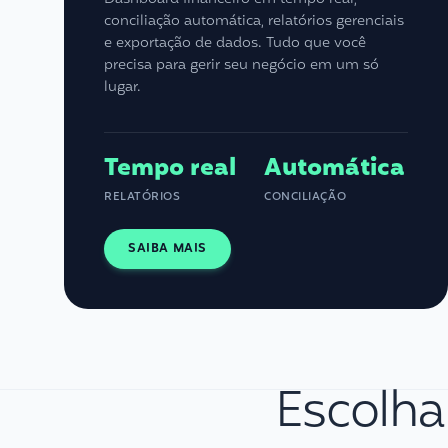
conciliação automática, relatórios gerenciais
e exportação de dados. Tudo que você
precisa para gerir seu negócio em um só
lugar.
Tempo real
Automática
RELATÓRIOS
CONCILIAÇÃO
SAIBA MAIS
Escolha