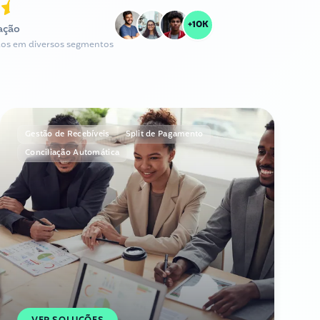
+10K
cação
eitos em diversos segmentos
Gestão de Recebíveis
Split de Pagamento
Conciliação Automática