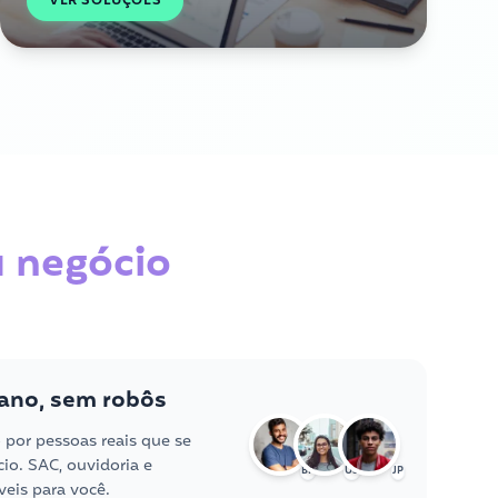
VER SOLUÇÕES
u negócio
ano, sem robôs
o por pessoas reais que se
o. SAC, ouvidoria e
BR
US
JP
eis para você.