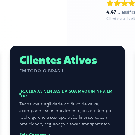
4,47
Classifi
Clientes satisf
Clientes Ativos
EM TODO O BRASIL
RECEBA AS VENDAS DA SUA MAQUININHA EM
D+1
Tenha mais agilidade no fluxo de caixa,
acompanhe suas movimentações em tempo
real e gerencie sua operação financeira com
praticidade, segurança e taxas transparentes.