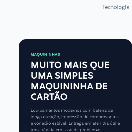
Tecnologia
MAQUININHAS
MUITO MAIS QUE
UMA SIMPLES
MAQUININHA DE
CARTÃO
Equipamentos modernos com bateria de
longa duração, impressão de comprovantes
e conexão estável. Entrega em até 1 dia útil e
troca rápida em caso de problemas.