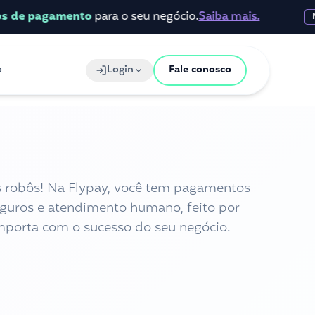
pagamento
para o seu negócio.
Saiba mais.
NOVO
o
Login
Fale conosco
 robôs! Na Flypay, você tem pagamentos
eguros e atendimento humano, feito por
porta com o sucesso do seu negócio.