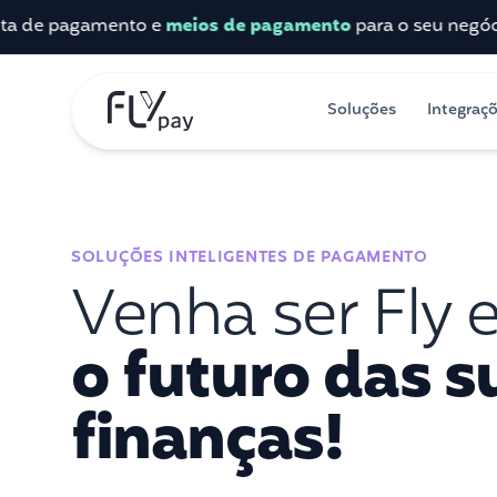
 pagamento e
meios de pagamento
para o seu negócio.
Sai
Soluções
Integraç
SOLUÇÕES INTELIGENTES DE PAGAMENTO
Venha ser Fly 
o futuro das s
finanças!