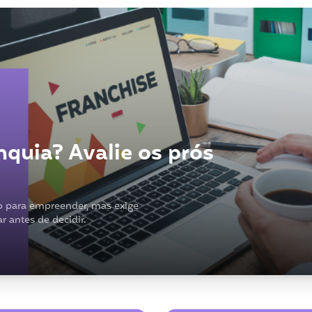
nquia? Avalie os prós
o para empreender, mas exige
r antes de decidir.