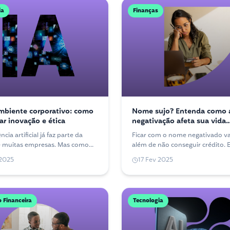
ia
Finanças
mbiente corporativo: como
Nome sujo? Entenda como 
rar inovação e ética
negativação afeta sua vida
financeira
ncia artificial já faz parte da
Ficar com o nome negativado va
e muitas empresas. Mas como
além de não conseguir crédito.
ar seus benefícios sem perder de
os impactos da negativação e c
 2025
17 Fev 2025
tica e a responsabilidade?
dessa situação.
 Financeira
Tecnologia