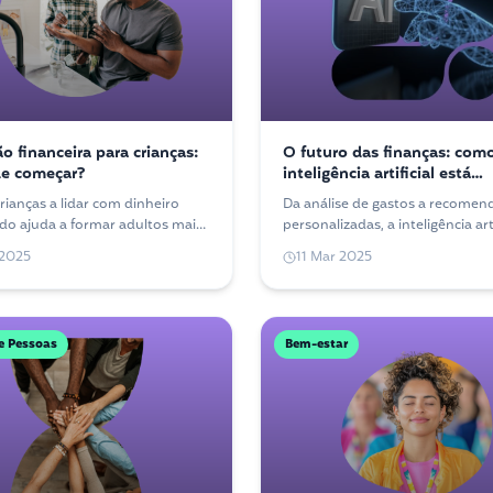
o financeira para crianças:
O futuro das finanças: com
de começar?
inteligência artificial está
transformando seu dinheiro
rianças a lidar com dinheiro
Da análise de gastos a recomen
do ajuda a formar adultos mais
personalizadas, a inteligência arti
tes financeiramente. Veja por
está cada vez mais presente na
 2025
11 Mar 2025
eçar essa conversa em casa.
como lidamos com o dinheiro.
e Pessoas
Bem-estar