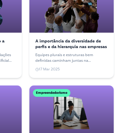
o a
A importância da diversidade de
perfis e da hierarquia nas empresas
dações
Equipes plurais e estruturas bem
ficial
definidas caminham juntas na
 forma
construção de empresas mais fortes.
17 Mar 2025
Entenda por que esses dois pilares se
complementam.
Empreendedorismo