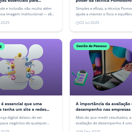
gias essenciais para
poder da técnica Pomodoro
rios
ade e inclusão vão muito além
Simples e eficaz, a técnica Pom
oa imagem institucional — são
ajuda a manter o foco e equilibr
ias que fortalecem equipes,
produtividade com descanso. V
 2025
02 Jul 2025
novação e aproximam marcas de
aplicá-la na sua rotina.
licos.
g
Gestão de Pessoas
 é essencial que uma
A importância da avaliação
 tenha um site e redes
desempenho nas empresas
nça digital deixou de ser
Mais do que medir resultados, a
 para negócios de qualquer
avaliação de desempenho é um
 Entenda por que um site e
ferramenta de desenvolvimento
 2025
19 Dez 2025