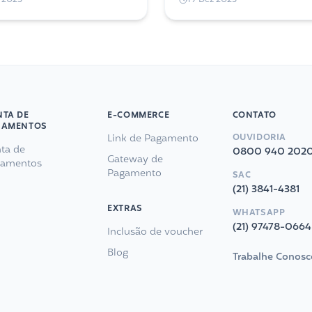
em cuidados fazem diferença na
colaboradores e para o negóci
vender.
um todo.
TA DE
E-COMMERCE
CONTATO
GAMENTOS
Link de Pagamento
OUVIDORIA
ta de
0800 940 202
Gateway de
gamentos
Pagamento
SAC
(21) 3841-4381
EXTRAS
WHATSAPP
(21) 97478-0664
Inclusão de voucher
Blog
Trabalhe Conosc