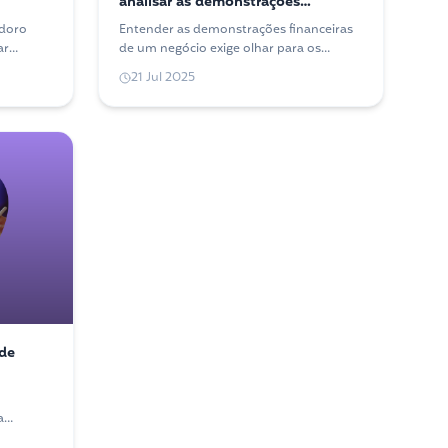
analisar as demonstrações
financeiras: entre a técnica e a
odoro
Entender as demonstrações financeiras
macroeconomia
ar
de um negócio exige olhar para os
eja como
números — mas também para o cenário
21 Jul 2025
econômico ao redor. Veja por onde
começar.
 de
a
 — para