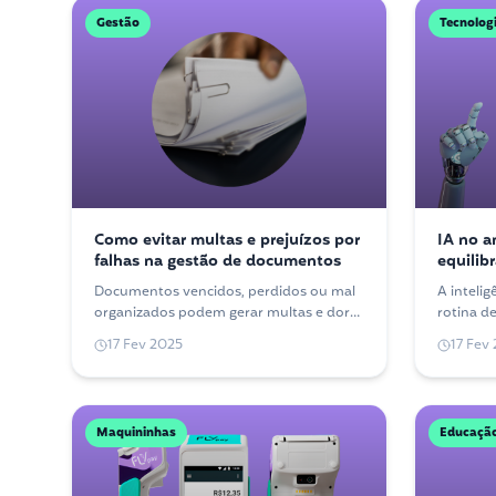
Gestão
Tecnolog
Como evitar multas e prejuízos por
IA no a
falhas na gestão de documentos
equilib
Documentos vencidos, perdidos ou mal
A inteligê
organizados podem gerar multas e dores
rotina d
de cabeça para o seu negócio. Veja como
aproveit
17 Fev 2025
17 Fev
estruturar uma rotina simples de
vista a é
controle.
Maquininhas
Educação