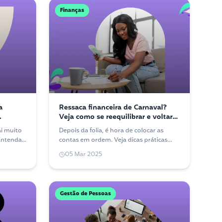
Finanças
a
Ressaca financeira de Carnaval?
Veja como se reequilibrar e voltar
ao controle
i muito
Depois da folia, é hora de colocar as
 Entenda
contas em ordem. Veja dicas práticas
omo sair
para se recuperar da ressaca financeira
05 Mar 2025
do Carnaval sem sufoco.
Gestão de Pessoas