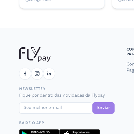
direta no engajamento dos times.
perfis b
hora de 
CON
PA
Con
Pa
NEWSLETTER
Fique por dentro das novidades da Flypay
Enviar
BAIXE O APP