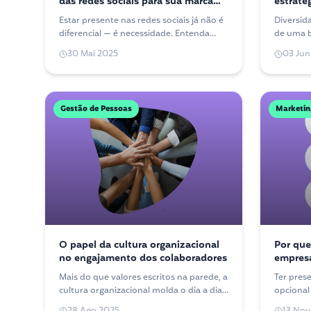
das redes sociais para sua marca
estraté
em 2025
empresá
Estar presente nas redes sociais já não é
Diversid
diferencial — é necessidade. Entenda
de uma b
como construir uma presença digital que
estratég
30 Mai 2025
03 Jun
realmente conecta e gera resultados.
geram i
seus púb
Gestão de Pessoas
Marketin
O papel da cultura organizacional
Por que
no engajamento dos colaboradores
empresa
sociais
Mais do que valores escritos na parede, a
Ter prese
cultura organizacional molda o dia a dia
opcional
das equipes. Entenda sua influência
tamanho.
28 Ago 2025
13 Nov