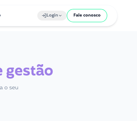
o
Login
Fale conosco
 gestão
a o seu