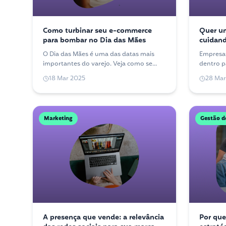
Como turbinar seu e-commerce
Quer u
para bombar no Dia das Mães
cuidand
O Dia das Mães é uma das datas mais
Empresas
importantes do varejo. Veja como se
dentro p
preparar para vender mais e oferecer
das pess
18 Mar 2025
28 Mar
uma boa experiência de compra online.
acontece
crescer.
Marketing
Gestão d
A presença que vende: a relevância
Por que