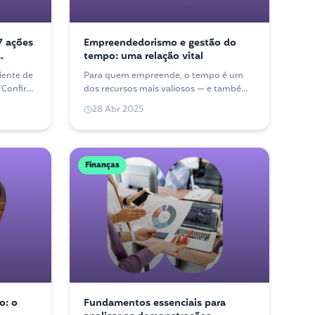
7 ações
Empreendedorismo e gestão do
tempo: uma relação vital
iente de
Para quem empreende, o tempo é um
 Confira
dos recursos mais valiosos — e também
nça no
um dos mais difíceis de administrar. Veja
28 Abr 2025
como organizá-lo melhor no dia a dia.
Finanças
o: o
Fundamentos essenciais para