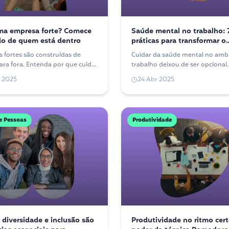
ma empresa forte? Comece
Saúde mental no trabalho: 
o de quem está dentro
práticas para transformar o
ambiente corporativo
 fortes são construídas de
Cuidar da saúde mental no amb
ara fora. Entenda por que cuidar
trabalho deixou de ser opcional.
oas que fazem o negócio
ações práticas que fazem difere
 2025
24 Abr 2025
r é o primeiro passo para
dia a dia das equipes.
e Pessoas
Produtividade
 diversidade e inclusão são
Produtividade no ritmo cert