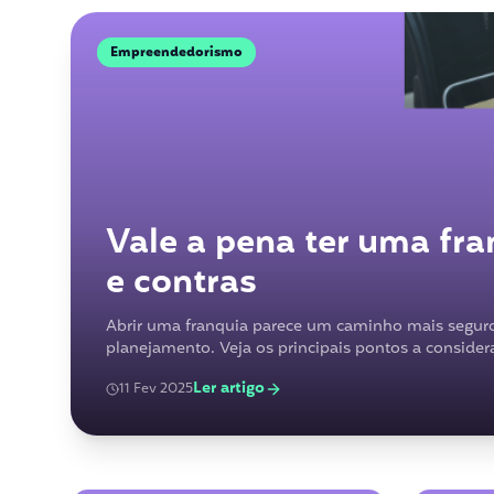
Empreendedorismo
Vale a pena ter uma fra
e contras
Abrir uma franquia parece um caminho mais segur
planejamento. Veja os principais pontos a considera
Ler artigo
11 Fev 2025