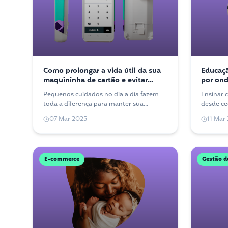
Como prolongar a vida útil da sua
Educaçã
maquininha de cartão e evitar
por on
problemas
Pequenos cuidados no dia a dia fazem
Ensinar c
toda a diferença para manter sua
desde ce
maquininha funcionando bem por muito
conscien
07 Mar 2025
11 Mar
mais tempo. Confira as dicas.
onde com
E-commerce
Gestão d