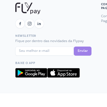
CON
PA
Con
Pa
NEWSLETTER
Fique por dentro das novidades da Flypay
Enviar
BAIXE O APP