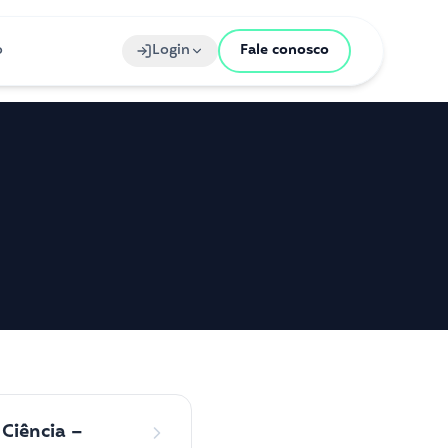
o
Login
Fale conosco
Ciência –