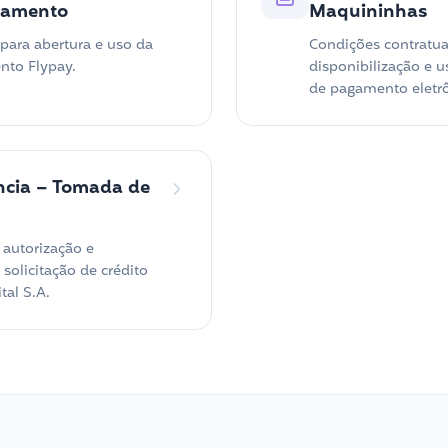
gamento
Maquininhas
para abertura e uso da
Condições contratua
nto Flypay.
disponibilização e 
de pagamento eletrô
ncia – Tomada de
 autorização e
solicitação de crédito
tal S.A.