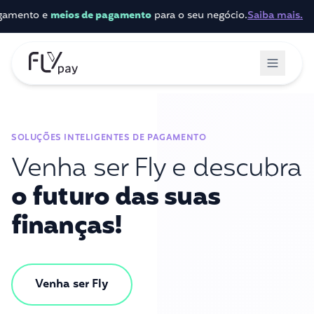
to e
meios de pagamento
para o seu negócio.
Saiba mais.
SOLUÇÕES INTELIGENTES DE PAGAMENTO
Venha ser Fly e descubra
o futuro das suas
finanças!
Venha ser Fly