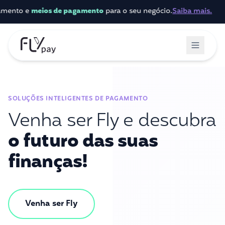
o e
meios de pagamento
para o seu negócio.
Saiba mais.
SOLUÇÕES INTELIGENTES DE PAGAMENTO
Venha ser Fly e descubra
o futuro das suas
finanças!
Venha ser Fly