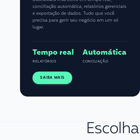
conciliação automática, relatórios gerenciais
e exportação de dados. Tudo que você
precisa para gerir seu negócio em um só
lugar.
Tempo real
Automática
RELATÓRIOS
CONCILIAÇÃO
SAIBA MAIS
Escolha