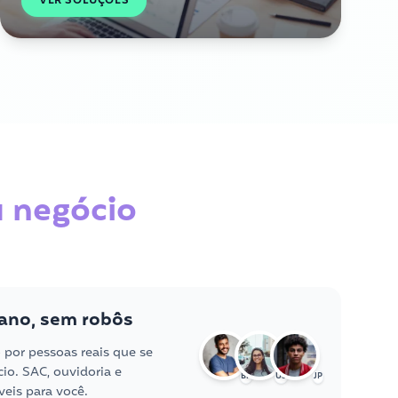
VER SOLUÇÕES
u negócio
ano, sem robôs
o por pessoas reais que se
o. SAC, ouvidoria e
BR
US
JP
eis para você.