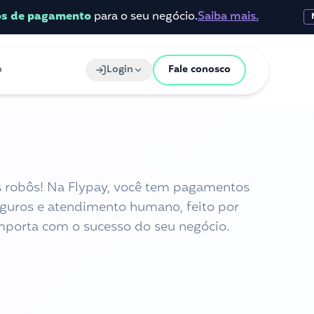
pagamento
para o seu negócio.
Saiba mais.
NOVO
o
Login
Fale conosco
 robôs! Na Flypay, você tem pagamentos
eguros e atendimento humano, feito por
porta com o sucesso do seu negócio.