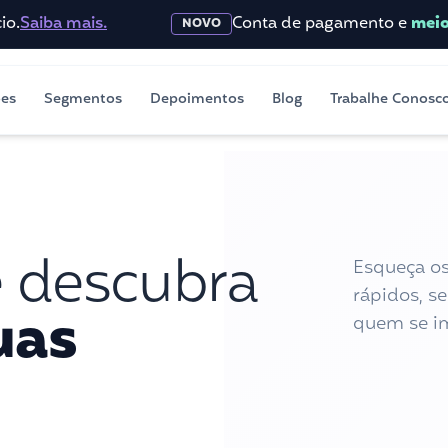
ba mais.
Conta de pagamento e
meios de 
NOVO
ões
Segmentos
Depoimentos
Blog
Trabalhe Conosc
e descubra
Esqueça os
rápidos, s
uas
quem se im