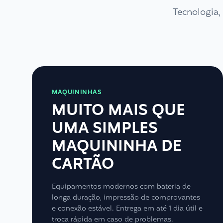
Tecnologia
MAQUININHAS
MUITO MAIS QUE
UMA SIMPLES
MAQUININHA DE
CARTÃO
Equipamentos modernos com bateria de
longa duração, impressão de comprovantes
e conexão estável. Entrega em até 1 dia útil e
troca rápida em caso de problemas.