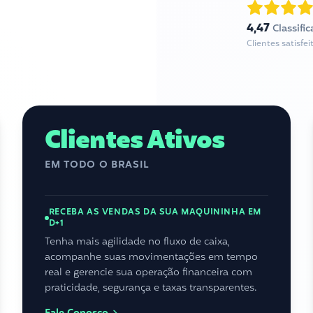
4,47
Classifi
Clientes satisf
Clientes Ativos
EM TODO O BRASIL
RECEBA AS VENDAS DA SUA MAQUININHA EM
D+1
Tenha mais agilidade no fluxo de caixa,
acompanhe suas movimentações em tempo
real e gerencie sua operação financeira com
praticidade, segurança e taxas transparentes.