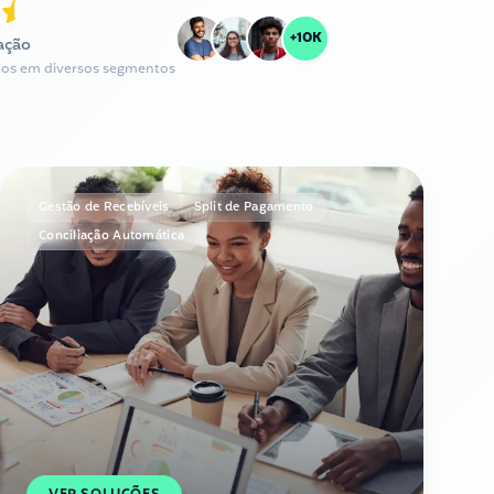
+10K
cação
eitos em diversos segmentos
Gestão de Recebíveis
Split de Pagamento
Conciliação Automática